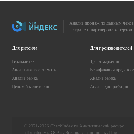
Анализ продаж по данным чеков
в стране и партнеров-экспертов
Для ритейла
Для производителей
Геоаналитика
Трейд-маркетинг
Аналитика ассортимента
Верификация продаж се
Анализ рынка
Анализ рынка
Ценовой мониторинг
Анализ дистрибуции
© 2021-2026
CheckIndex.ru
Аналитический ресурс
«Платформы ОФД». Все права защищены. При