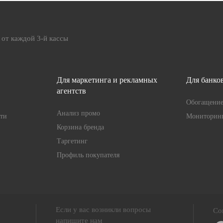
 от каждой 3-й кассы
Для маркетинга и рекламных
Для банко
агентств
Обогащени
Анализ промо
ти
Мониторинг
Корзина бренда
Таргетинг
Профиль покупателя
Если у вас возникли вопросы
Со
напишите нам