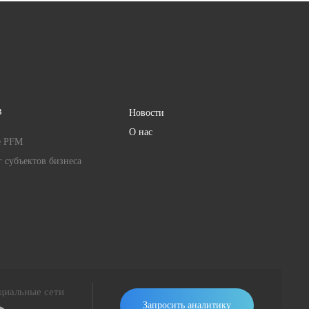
в
Новости
О нас
е PFM
 субъектов бизнеса
циальные сети
Запросить аналитику