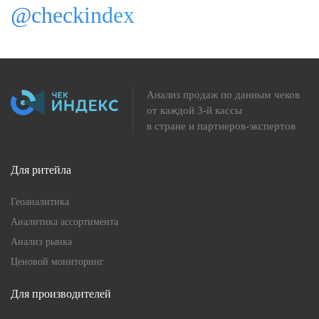
@checkindex
Анализ продаж по данным чеков
от каждой 3-й кассы
в стране и партнеров-экспертов
Для ритейла
Геоаналитика
Аналитика ассортимента
Анализ рынка
Ценовой мониторинг
Для производителей